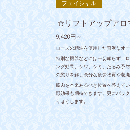
フェイシャル
☆リフトアップアロ
9,420円～
ローズの精油を使用した贅沢なオー
特別な機器などには一切頼らず、ロ
ング効果、シワ、シミ、たるみ予防
の懲りを解し余分な疲労物質や老廃
筋肉を本来あるべき位置へ整えてい
顔効果も期待できます。更にパック
りほぐします。
アロマ｜リンパ｜冷え性｜小顔｜フェイシャル｜痩